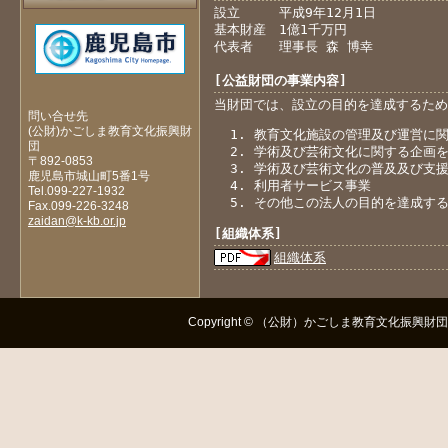
設立 平成9年12月1日
基本財産 1億1千万円
代表者 理事長 森 博幸
[公益財団の事業内容]
当財団では、設立の目的を達成するため
問い合せ先
(公財)かごしま教育文化振興財
教育文化施設の管理及び運営に
団
学術及び芸術文化に関する企画
〒892-0853
学術及び芸術文化の普及及び支
鹿児島市城山町5番1号
利用者サービス事業
Tel.099-227-1932
その他この法人の目的を達成す
Fax.099-226-3248
zaidan@k-kb.or.jp
[組織体系]
組織体系
Copyright © （公財）かごしま教育文化振興財団 All R