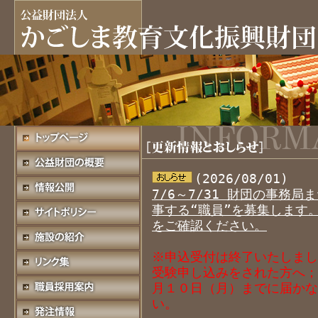
(2026/08/01)
7/6～7/31 財団の事務
事する“職員”を募集します
をご確認ください。
※申込受付は終了いたしまし
受験申し込みをされた方へ；
月１０日（月）までに届かな
い。